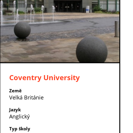
Coventry University
Země
Velká Británie
Jazyk
Anglický
Typ školy