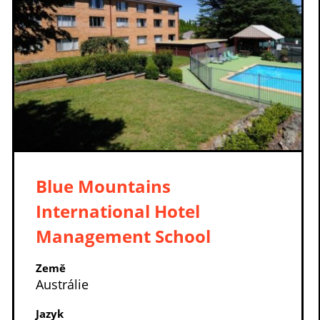
Blue Mountains
International Hotel
Management School
Země
Austrálie
Jazyk