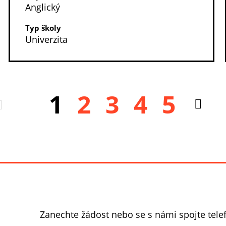
Anglický
Typ školy
Univerzita
1
2
3
4
5
Zanechte žádost nebo se s námi spojte tel