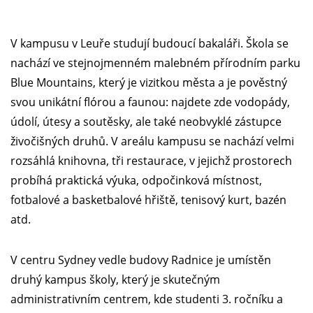
V kampusu v Leuře studují budoucí bakaláři. Škola se
nachází ve stejnojmenném malebném přírodním parku
Blue Mountains, který je vizitkou města a je pověstný
svou unikátní flórou a faunou: najdete zde vodopády,
údolí, útesy a soutěsky, ale také neobvyklé zástupce
živočišných druhů. V areálu kampusu se nachází velmi
rozsáhlá knihovna, tři restaurace, v jejichž prostorech
probíhá praktická výuka, odpočinková místnost,
fotbalové a basketbalové hřiště, tenisový kurt, bazén
atd.
V centru Sydney vedle budovy Radnice je umístěn
druhý kampus školy, který je skutečným
administrativním centrem, kde studenti 3. ročníku a