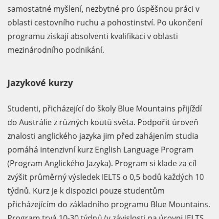
samostatné myšlení, nezbytné pro úspěšnou práci v
oblasti cestovního ruchu a pohostinství. Po ukončení
programu získají absolventi kvalifikaci v oblasti
mezinárodního podnikání.
Jazykové kurzy
Studenti, přicházející do školy Blue Mountains přijíždí
do Austrálie z různých koutů světa. Podpořit úroveň
znalosti anglického jazyka jim před zahájením studia
pomáhá intenzivní kurz English Language Program
(Program Anglického Jazyka). Program si klade za cíl
zvýšit průměrný výsledek IELTS o 0,5 bodů každých 10
týdnů. Kurz je k dispozici pouze studentům
přicházejícím do základního programu Blue Mountains.
Program trvá 10-30 týdnů (v závislosti na úrovni IELTS