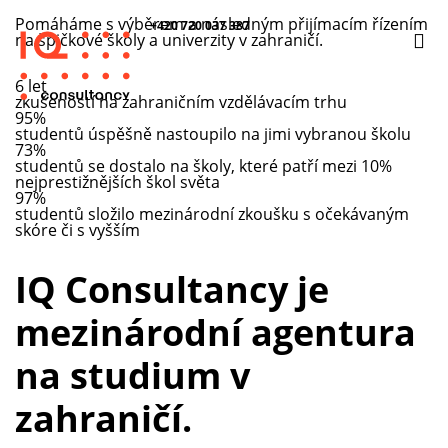
Pomáháme s výběrem a následným přijímacím řízením
+420 720 037 387
na špičkové školy a univerzity v zahraničí.
6 let
zkušeností na zahraničním vzdělávacím trhu
95%
studentů úspěšně nastoupilo na jimi vybranou školu
73%
studentů se dostalo na školy, které patří mezi 10%
nejprestižnějších škol světa
97%
studentů složilo mezinárodní zkoušku s očekávaným
skóre či s vyšším
IQ Consultancy je
mezinárodní agentura
na studium v
zahraničí.