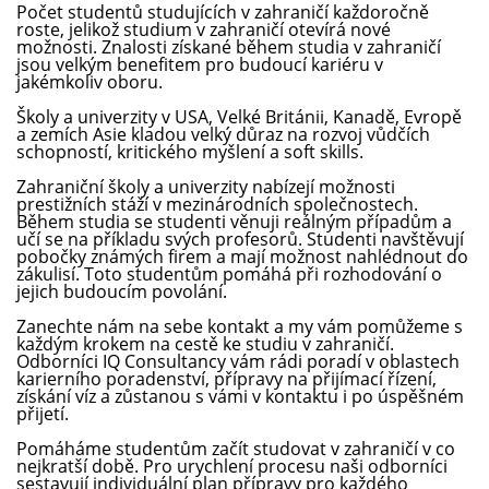
Počet studentů studujících v zahraničí každoročně
roste, jelikož studium v zahraničí otevírá nové
možnosti. Znalosti získané během studia v zahraničí
jsou velkým benefitem pro budoucí kariéru v
jakémkoliv oboru.
Školy a univerzity v USA, Velké Británii, Kanadě, Evropě
a zemích Asie kladou velký důraz na rozvoj vůdčích
schopností, kritického myšlení a soft skills.
Zahraniční školy a univerzity nabízejí možnosti
prestižních stáží v mezinárodních společnostech.
Během studia se studenti věnuji reálným případům a
učí se na příkladu svých profesorů. Studenti navštěvují
pobočky známých firem a mají možnost nahlédnout do
zákulisí. Toto studentům pomáhá při rozhodování o
jejich budoucím povolání.
Zanechte nám na sebe kontakt a my vám pomůžeme s
každým krokem na cestě ke studiu v zahraničí.
Odborníci IQ Consultancy vám rádi poradí v oblastech
karierního poradenství, přípravy na přijímací řízení,
získání víz a zůstanou s vámi v kontaktu i po úspěšném
přijetí.
Pomáháme studentům začít studovat v zahraničí v co
nejkratší době. Pro urychlení procesu naši odborníci
sestavují individuální plan přípravy pro každého