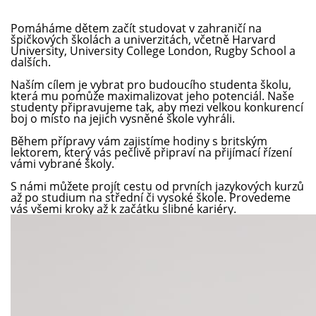
Pomáháme dětem začít studovat v zahraničí na
špičkových školách a univerzitách, včetně Harvard
University, University College London, Rugby School a
dalších.
Naším cílem je vybrat pro budoucího studenta školu,
která mu pomůže maximalizovat jeho potenciál. Naše
studenty připravujeme tak, aby mezi velkou konkurencí
boj o místo na jejich vysněné škole vyhráli.
Během přípravy vám zajistíme hodiny s britským
lektorem, který vás pečlivě připraví na přijímací řízení
vámi vybrané školy.
S námi můžete projít cestu od prvních jazykových kurzů
až po studium na střední či vysoké škole. Provedeme
vás všemi kroky až k začátku slibné kariéry.