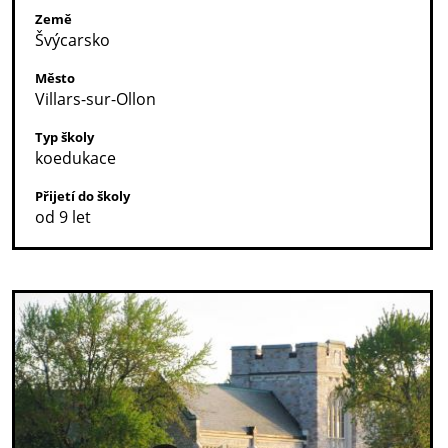
Země
Švýcarsko
Město
Villars-sur-Ollon
Typ školy
koedukace
Přijetí do školy
od 9 let