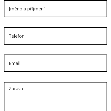
Baccalaureate (Francie) - starší škola, 16-18
let;
Maturita (Itálie) - střední škola, 11-14 let;
Abitur (Německo) - starší škola, 16-19 let;
mezinárodní program IB - starší škola, 16-
19 let.
Kdy se zapsat ke studiu?
Většina švýcarských škol přijímá zahraniční studenty
od 12 let - v tomto věku se dítě rychle přizpůsobí
neznámému prostředí a zvykne si na kulturu nové
země. Některé instituce přijímají děti z jiných zemí i
na základní školy (od 3 let).
Jazyky výuky