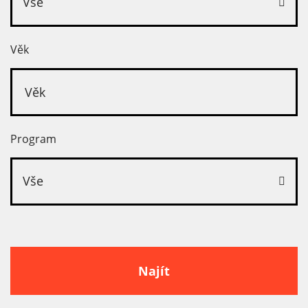
Vše
Věk
Program
Vše
Najít