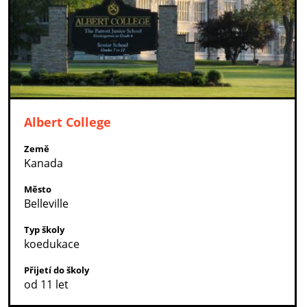
Albert College
Země
Kanada
Město
Belleville
Typ školy
koedukace
Přijetí do školy
od 11 let