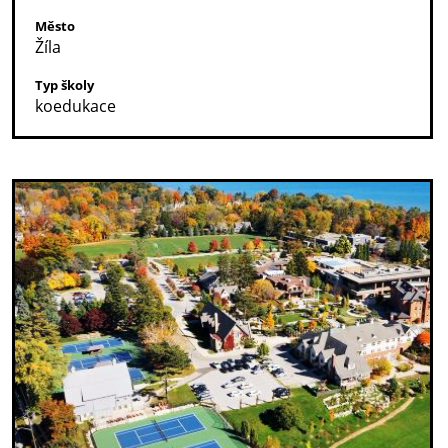
Město
Žíla
Typ školy
koedukace