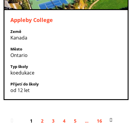
Appleby College
Země
Kanada
Město
Ontario
Typ školy
koedukace
Přijetí do školy
od 12 let
1
2
3
4
5
...
16