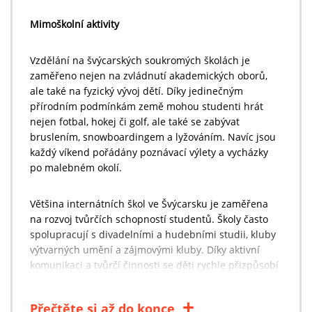
Mimoškolní aktivity
Vzdělání na švýcarských soukromých školách je
zaměřeno nejen na zvládnutí akademických oborů,
ale také na fyzický vývoj dětí. Díky jedinečným
přírodním podmínkám země mohou studenti hrát
nejen fotbal, hokej či golf, ale také se zabývat
bruslením, snowboardingem a lyžováním. Navíc jsou
každý víkend pořádány poznávací výlety a vycházky
po malebném okolí.
Většina internátních škol ve Švýcarsku je zaměřena
na rozvoj tvůrčích schopností studentů. Školy často
spolupracují s divadelními a hudebními studii, kluby
výtvarných umění a zájmovými kluby. Díky aktivní
komunikaci a tvůrčí činnosti se děti rychle přizpůsobí
novým podmínkám a snadněji se integrují do
společenského života nové země.
Přečtěte si až do konce