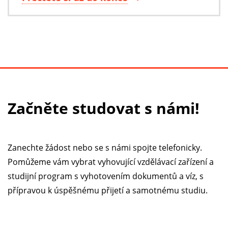
Druhy škol
školy s koedukací;
školy pro chlapce;
školy pro dívky.
Začněte studovat s námi!
Vzdělávací programy
Každá škola nabízí alespoň dva vzdělávací programy z
různých zemí, z nichž si můžete vybrat:
Zanechte žádost nebo se s námi spojte telefonicky.
Pomůžeme vám vybrat vyhovující vzdělávací zařízení a
Matura (Švýcarsko) - střední škola, 12-15
studijní program s vyhotovením dokumentů a víz, s
let;
přípravou k úspěšnému přijetí a samotnému studiu.
Program střední školy (USA) - 11-13 let;
GCSE a A-Level (Velká Británie) - starší
škola, 14-16 a 16-18 let;