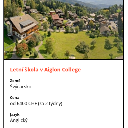
Letní škola v Aiglon College
Země
Švýcarsko
Cena
od 6400 CHF (za 2 týdny)
Jazyk
Anglický