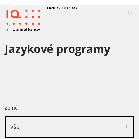
+420 720 037 387
Jazykové programy
Země
Vše