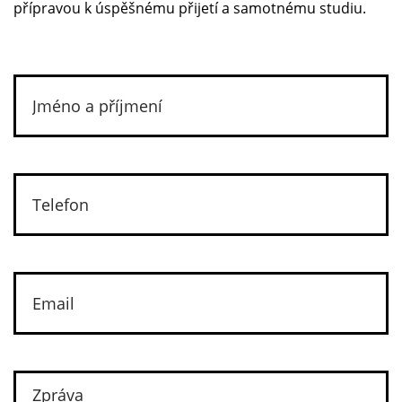
přípravou k úspěšnému přijetí a samotnému studiu.
Kurz obecné angličtiny rozvíjí komunikační
dovednosti. V Anglii je možné na konci kurzu umět
mluvit plynule, rozšířit si slovní zásobu, nebo si
zlepšit výslovnost a znalosti gramatiky.
Individuální kurz je založen na zájmech a potřebách
samotného studenta. Může být věnován i nějakému
určitému tématu.
Atmosféra historické Evropy, komunikace s lidmi z
celého světa a neustálá praxe v angličtině jsou
hlavními výhodami jazykových kurzů v Anglii. Bohatá
kultura a tradice této země osloví také milovníky nebo
znalce historie.
Cena jazykových kurzů ve Velké Británii
Od £ 295 za týden