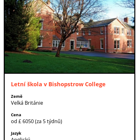
Letní škola v Bishopstrow College
Země
Velká Británie
Cena
od £ 6050 (za 5 týdnů)
Jazyk
Anglický