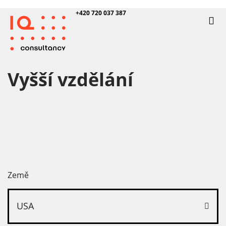
+420 720 037 387
Vyšší vzdělání
Země
USA