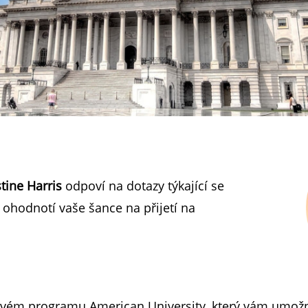
stine Harris
odpoví na dotazy týkající se
ohodnotí vaše šance na přijetí na
ferovém programu American University, který vám umož