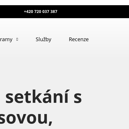
+420 720 037 387
gramy
Služby
Recenze
 setkání s
isovou,