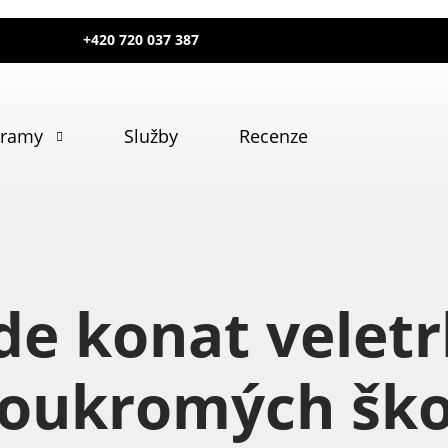
+420 720 037 387
gramy
Služby
Recenze
de konat velet
oukromých ško