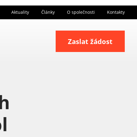
Aktuality
Články
O společnosti
Kontakty
Zaslat žádost
rh
l