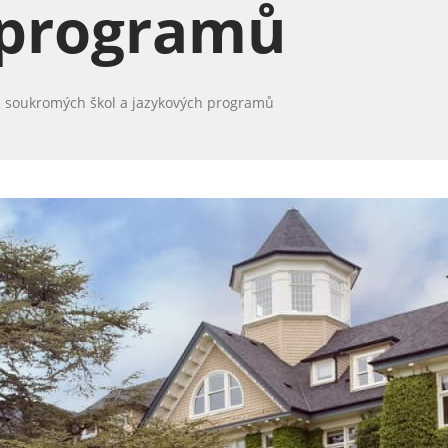
 programů
h soukromých škol a jazykových programů