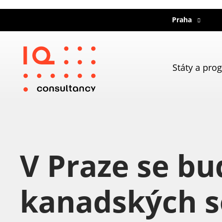
Praha
Státy a pro
V Praze se bu
kanadských s