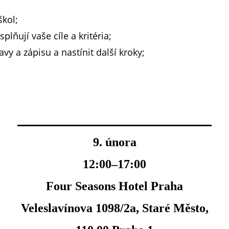
škol;
plňují vaše cíle a kritéria;
y a zápisu a nastínit další kroky;
9. února
12:00–17:00
Four Seasons Hotel Praha
Veleslavínova 1098/2a, Staré Město,