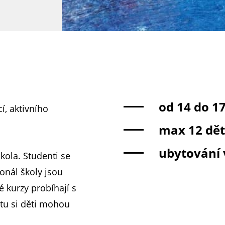
od 14 do 17
í, aktivního
max 12 dětí
ubytování 
kola. Studenti se
onál školy jsou
é kurzy probíhají s
itu si děti mohou