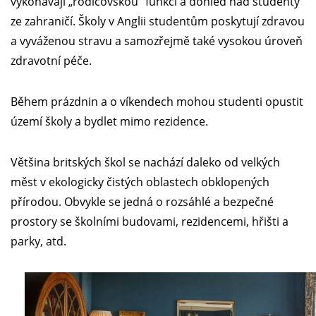
vykonávají „rodičovskou“ funkci a dohled nad studenty
ze zahraničí. Školy v Anglii studentům poskytují zdravou
a vyváženou stravu a samozřejmě také vysokou úroveň
zdravotní péče.
Během prázdnin a o víkendech mohou studenti opustit
území školy a bydlet mimo rezidence.
Většina britských škol se nachází daleko od velkých
měst v ekologicky čistých oblastech obklopených
přírodou. Obvykle se jedná o rozsáhlé a bezpečné
prostory se školními budovami, rezidencemi, hřišti a
parky, atd.