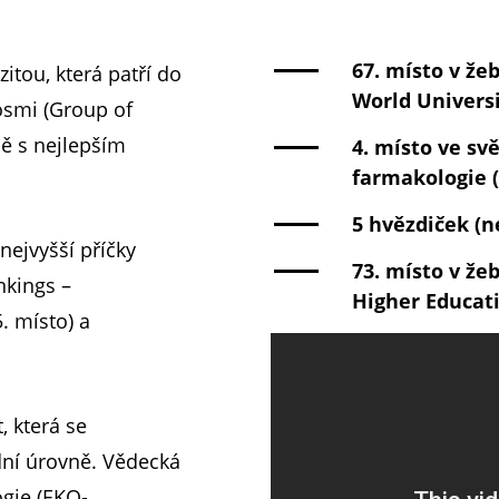
67. místo v že
itou, která patří do
World Universi
osmi (Group of
mě s nejlepším
4. místo ve s
farmakologie (
5 hvězdiček (n
nejvyšší příčky
73. místo v že
nkings –
Higher Educati
. místo) a
, která se
dní úrovně. Vědecká
ogie (EKO-