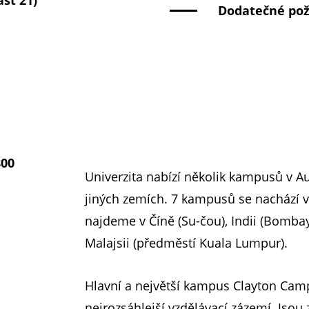
st 21)
Dodatečné pož
800
Univerzita nabízí několik kampusů v Au
jiných zemích. 7 kampusů se nachází v
najdeme v Číně (Su-čou), Indii (Bombay)
Malajsii (předměstí Kuala Lumpur).
Hlavní a největší kampus Clayton Cam
nejrozsáhlejší vzdělávací zázemí. Jso