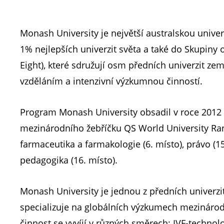
Monash University je největší australskou univerz
1% nejlepších univerzit světa a také do Skupiny 
Eight), které sdružují osm předních univerzit ze
vzděláním a intenzivní výzkumnou činností.
Program Monash University obsadil v roce 2012 
mezinárodního žebříčku QS World University Ra
farmaceutika a farmakologie (6. místo), právo (15
pedagogika (16. místo).
Monash University je jednou z předních univerzit
specializuje na globálních výzkumech mezináro
činnost se vyvíjí v různých směrech: IVF-technol