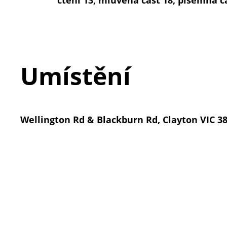
čtení 13, mluvená část 18, písemná čá
Umístění
Wellington Rd & Blackburn Rd, Clayton VIC 3