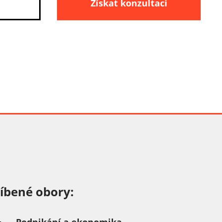
Získat konzultaci
íbené obory: