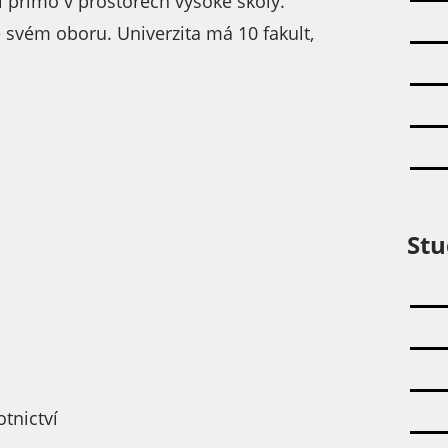
 přímo v prostorech vysoké školy.
 svém oboru. Univerzita má 10 fakult,
Stu
otnictví