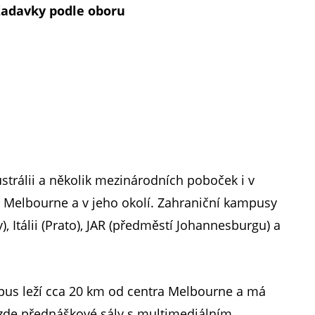
adavky podle oboru
strálii a několik mezinárodních poboček i v
 Melbourne a v jeho okolí. Zahraniční kampusy
, Itálii (Prato), JAR (předměstí Johannesburgu) a
pus leží cca 20 km od centra Melbourne a má
u zde přednáškové sály s multimediálním