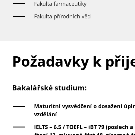
Fakulta farmaceutiky
Fakulta přírodních věd
Požadavky k přije
Bakalářské studium:
Maturitní vysvědčení o dosažení úpl
vzdělání
IELTS – 6.5 / TOEFL – iBT 79 (poslech 