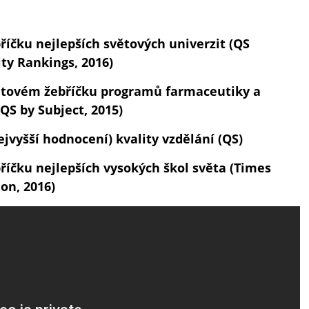
bříčku nejlepších světových univerzit (QS
ty Rankings, 2016)
větovém žebříčku programů farmaceutiky a
QS by Subject, 2015)
ejvyšší hodnocení) kvality vzdělání (QS)
bříčku nejlepších vysokých škol světa (Times
on, 2016)