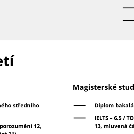
tí
Magisterské stu
ného středního
Diplom bakalá
IELTS – 6.5 / T
a porozumění 12,
13, mluvená čá