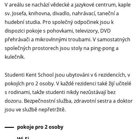
V areálu se nachází vědecké a jazykové centrum, kaple
sv. Josefa, knihovna, divadlo, nahrávací, taneční a
hudební studia. Pro společný odpočinek jsou k
dispozici pokoje s pohovkami, televizory, DVD
přehrávači a mikrovlnnými troubami. V samostatných
společných prostorech jsou stoly na ping-pong a
kulečník.
Studenti Kent School jsou ubytováni v 6 rezidencích, v
pokojích pro 2 osoby. V každé rezidenci také žijí učitelé
s rodinami, takže studenti nikdy nezůstávají bez
dozoru. Bezpečnostní služba, zdravotní sestra a doktor
jsou ve službě nepřetržitě.
pokoje pro 2 osoby
Wi-Fi