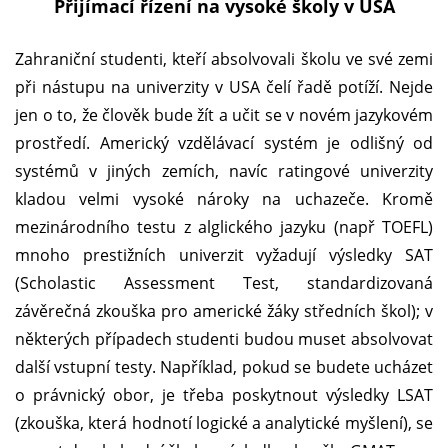
Přijímací řízení na vysoké školy v USA
Zahraniční studenti, kteří absolvovali školu ve své zemi
při nástupu na univerzity v USA čelí řadě potíží. Nejde
jen o to, že člověk bude žít a učit se v novém jazykovém
prostředí. Americký vzdělávací systém je odlišný od
systémů v jiných zemích, navíc ratingové univerzity
kladou velmi vysoké nároky na uchazeče. Kromě
mezinárodního testu z alglického jazyku (např TOEFL)
mnoho prestižních univerzit vyžadují výsledky SAT
(Scholastic Assessment Test, standardizovaná
závěrečná zkouška pro americké žáky středních škol); v
některých případech studenti budou muset absolvovat
další vstupní testy. Například, pokud se budete ucházet
o právnický obor, je třeba poskytnout výsledky LSAT
(zkouška, která hodnotí logické a analytické myšlení), se