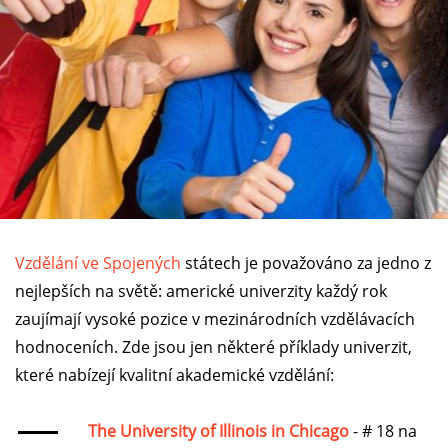
Vzdělání ve Spojených
státech je považováno za jedno z
nejlepších na světě: americké univerzity každý rok
zaujímají vysoké pozice v mezinárodních vzdělávacích
hodnoceních. Zde jsou jen některé příklady univerzit,
které nabízejí kvalitní akademické vzdělání:
The University of Illinois in Chicago
- # 18 na