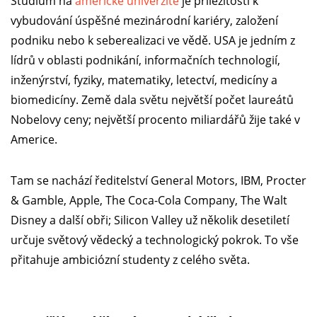
Studium na
americké univerzitě
je příležitostí k
vybudování úspěšné mezinárodní kariéry, založení
podniku nebo k seberealizaci ve vědě. USA je jedním z
lídrů v oblasti podnikání, informačních technologií,
inženýrství, fyziky, matematiky, letectví, medicíny a
biomedicíny. Země dala světu největší počet laureátů
Nobelovy ceny; největší procento miliardářů žije také v
Americe.
Tam se nachází ředitelství General Motors, IBM, Procter
& Gamble, Apple, The Coca-Cola Company, The Walt
Disney a další obři; Silicon Valley už několik desetiletí
určuje světový vědecký a technologický pokrok. To vše
přitahuje ambiciózní studenty z celého světa.